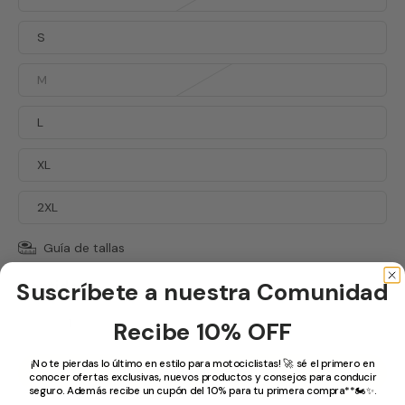
S
M
L
XL
2XL
Guía de tallas
Cantidad
Suscríbete a nuestra Comunidad
Recibe 10% OFF
¡No te pierdas lo último en estilo para motociclistas! 🚀 sé el primero en
Añadir al Carrito
conocer ofertas exclusivas, nuevos productos y consejos para conducir
seguro. Además recibe un cupón del 10% para tu primera compra**🏍️✨.