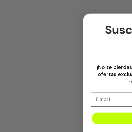
Susc
¡No te pierdas
ofertas excl
r
Email