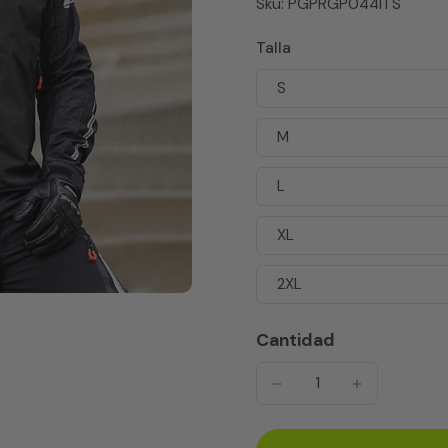
Sku: PGPRGP044ITS
Talla
S
M
L
XL
2XL
Cantidad