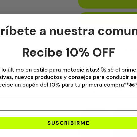
ríbete a nuestra comu
Recogida disponible 
Normalmente está list
Recibe 10% OFF
Ver información de la 
 lo último en estilo para motociclistas! 🚀 sé el pri
Paga 100% segur
usivas, nuevos productos y consejos para conducir s
ecibe un cupón del 10% para tu primera compra**🏍️
La plataforma 100% segu
SUSCRIBIRME