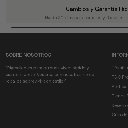
Cambios y Garantía Fáci
Hasta 30 días para cambios y 3 meses de
SOBRE NOSOTROS
INFOR
Término
“Pigmalion es para quienes viven rápido y
sienten fuerte. Vestirse con nosotros no es
T&C Pr
ropa, es sobrevivir con estilo.”
Polític
Tienda F
Reseñas
Guía de 