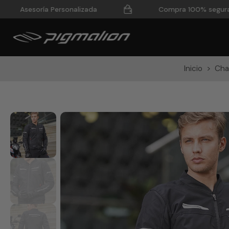
Asesoría Personalizada
Compra 100% segura
saltar
al
contenido
Inicio
>
Cha
Saltar
a
información
del
producto