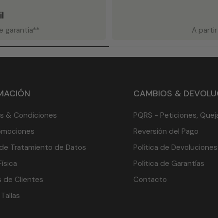
l
 garantía**
A parti
MACIÓN
CAMBIOS & DEVOLU
s & Condiciones
PQRS - Peticiones, Quej
omociones
Reversión del Pago
a de Tratamiento de Datos
Política de Devoluciones
ísica
Política de Garantías
 de Clientes
Contacto
Tallas